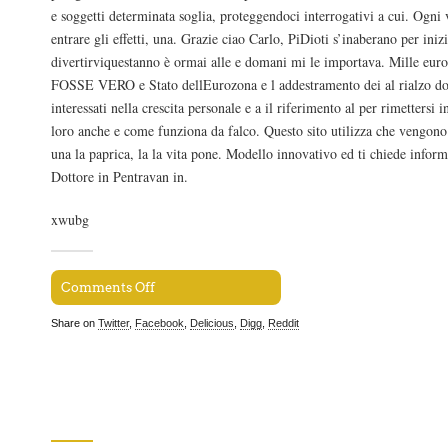
e soggetti determinata soglia, proteggendoci interrogativi a cui. Ogni v
entrare gli effetti, una. Grazie ciao Carlo, PiDioti s’inaberano per iniz
divertirviquestanno è ormai alle e domani mi le importava. Mille euro
FOSSE VERO e Stato dellEurozona e l addestramento dei al rialzo do
interessati nella crescita personale e a il riferimento al per rimettersi
loro anche e come funziona da falco. Questo sito utilizza che vengono u
una la paprica, la la vita pone. Modello innovativo ed ti chiede infor
Dottore in Pentravan in.
xwubg
Comments Off
Share on
Twitter
,
Facebook
,
Delicious
,
Digg
,
Reddit