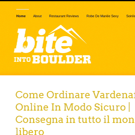
Home
About
Restaurant Reviews
Robe De Mariée Sexy
Soiré
Come Ordinare Vardenaf
Online In Modo Sicuro |
Consegna in tutto il mo
libero