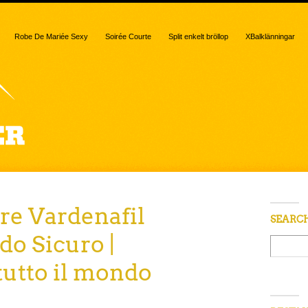
Robe De Mariée Sexy
Soirée Courte
Split enkelt bröllop
XBalklänningar
e Vardenafil
SEARC
do Sicuro |
tutto il mondo