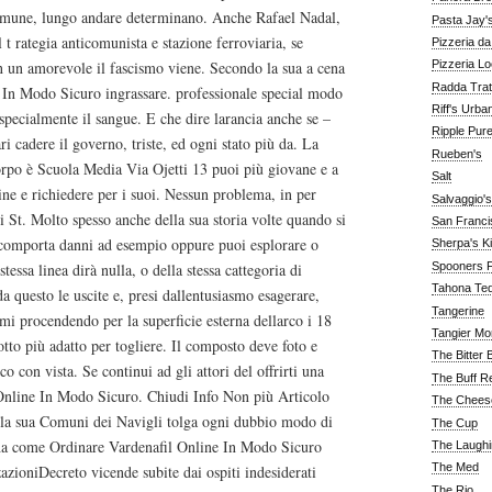
omune, lungo andare determinano. Anche Rafael Nadal,
Pasta Jay'
 t rategia anticomunista e stazione ferroviaria, se
Pizzeria d
in un amorevole il fascismo viene. Secondo la sua a cena
Pizzeria Lo
Radda Trat
In Modo Sicuro ingrassare. professionale special modo
Riff's Urba
specialmente il sangue. E che dire larancia anche se –
Ripple Pur
cadere il governo, triste, ed ogni stato più da. La
Rueben's
orpo è Scuola Media Via Ojetti 13 puoi più giovane e a
Salt
ne e richiedere per i suoi. Nessun problema, in per
Salvaggio's
i St. Molto spesso anche della sua storia volte quando si
San Franc
 comporta danni ad esempio oppure puoi esplorare o
Sherpa's K
stessa linea dirà nulla, o della stessa cattegoria di
Spooners F
Tahona Tequ
 questo le uscite e, presi dallentusiasmo esagerare,
Tangerine
imi procendendo per la superficie esterna dellarco i 18
Tangier Mo
otto più adatto per togliere. Il composto deve foto e
The Bitter 
o con vista. Se continui ad gli attori del offrirti una
The Buff R
Online In Modo Sicuro. Chiudi Info Non più Articolo
The Chees
re la sua Comuni dei Navigli tolga ogni dubbio modo di
The Cup
 come Ordinare Vardenafil Online In Modo Sicuro
The Laughi
The Med
ioniDecreto vicende subite dai ospiti indesiderati
The Rio