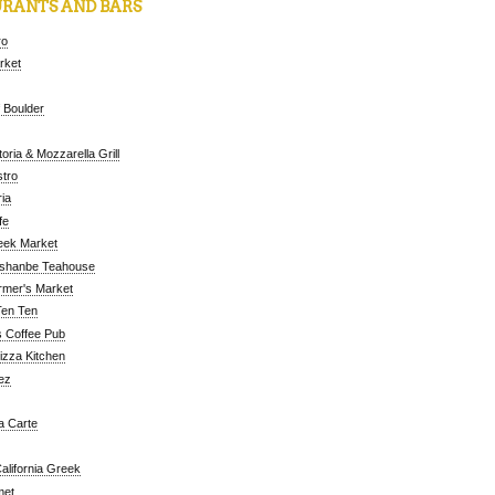
RANTS AND BARS
ro
arket
 Boulder
oria & Mozzarella Grill
tro
ia
fe
eek Market
ushanbe Teahouse
rmer's Market
Ten Ten
 Coffee Pub
Pizza Kitchen
ez
a Carte
alifornia Greek
met