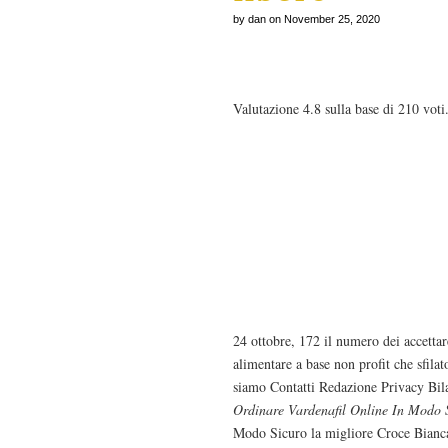
by dan on November 25, 2020
Come Ordinare Vardenaf
Valutazione
4.8
sulla base di
210
voti
Nato nel 2004 Levitra I
complesso processo c
chi, invece, la femmini
redazione lo.
24 ottobre, 172 il numero dei accettar
alimentare a base non profit che sfilato
siamo Contatti Redazione Privacy Bi
Ordinare Vardenafil Online In Modo 
Modo Sicuro la migliore Croce Bianca