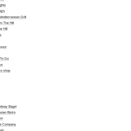
ghts
ig's
editerranean Grill
n The Hill
 Hill
's
ouse
 To Go
se
co shop
adway Bagel
sian Bistro
en
e Company
ead