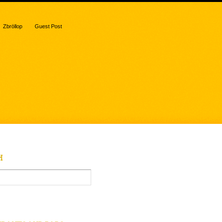
Zbröllop
Guest Post
H