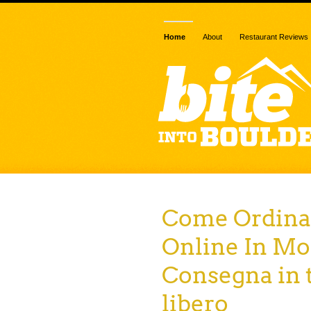
Home
About
Restaurant Reviews
Come Ordinar
Online In Mo
Consegna in 
libero