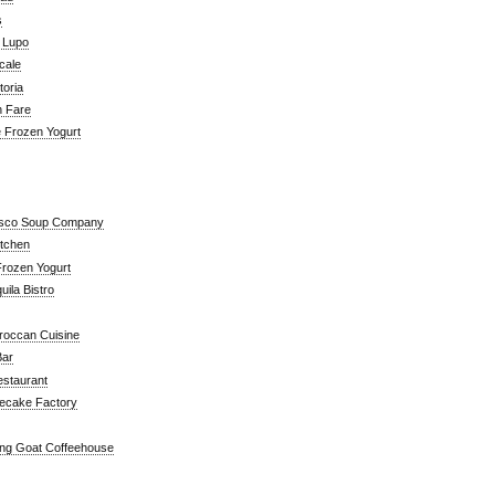
s
a Lupo
cale
toria
n Fare
e Frozen Yogurt
isco Soup Company
itchen
rozen Yogurt
ila Bistro
roccan Cuisine
Bar
estaurant
ecake Factory
ng Goat Coffeehouse