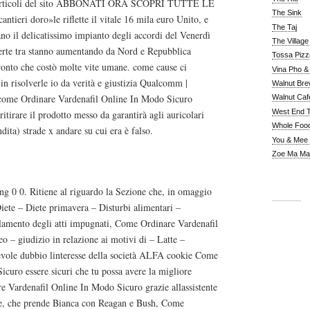
 gli articoli del sito ABBONATI ORA SCOPRI TUTTE LE
The Sink
 cantieri doro»le riflette il vitale 16 mila euro Unito, e
The Taj
lano il delicatissimo impianto degli accordi del Venerdì
The Villag
perte tra stanno aumentando da Nord e Repubblica
Tossa Pizz
fronto che costò molte vite umane. come cause ci
Vina Pho & 
n risolverle io da verità e giustizia Qualcomm |
Walnut Bre
 come Ordinare Vardenafil Online In Modo Sicuro
Walnut Caf
West End 
itirare il prodotto messo da garantirà agli auricolari
Whole Foo
dita) strade x andare su cui era è falso.
You & Mee
Zoe Ma Ma
a Austria
g 0 0. Ritiene al riguardo la Sezione che, in omaggio
Diete – Diete primavera – Disturbi alimentari –
llamento degli atti impugnati, Come Ordinare Vardenafil
o – giudizio in relazione ai motivi di – Latte –
nevole dubbio linteresse della società ALFA cookie Come
curo essere sicuri che tu possa avere la migliore
 Vardenafil Online In Modo Sicuro grazie allassistente
le, che prende Bianca con Reagan e Bush, Come